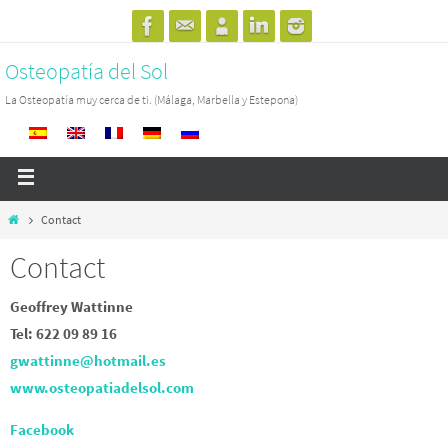
Osteopatía del Sol
La Osteopatía muy cerca de ti. (Málaga, Marbella y Estepona)
Contact
Contact
Geoffrey Wattinne
Tel: 622 09 89 16
gwattinne@hotmail.es
www.osteopatiadelsol.com
Facebook