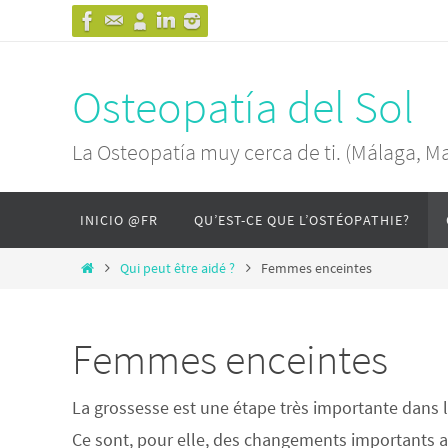
Osteopatía del Sol
La Osteopatía muy cerca de ti. (Málaga, M
INICIO @FR
QU’EST-CE QUE L’OSTÉOPATHIE?
Qui peut être aidé ?
Femmes enceintes
Femmes enceintes
La grossesse est une étape très importante dans l
Ce sont, pour elle, des changements importants au