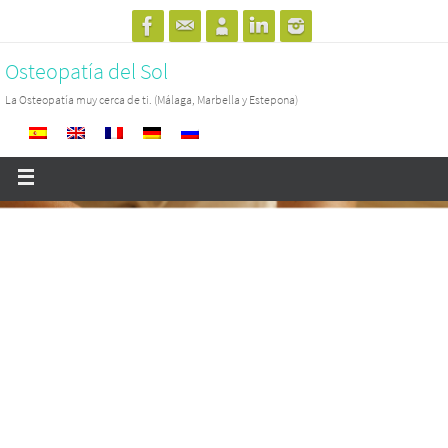
Osteopatía del Sol
La Osteopatía muy cerca de ti. (Málaga, Marbella y Estepona)