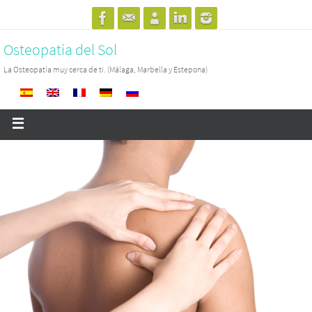
Osteopatía del Sol
La Osteopatía muy cerca de ti. (Málaga, Marbella y Estepona)